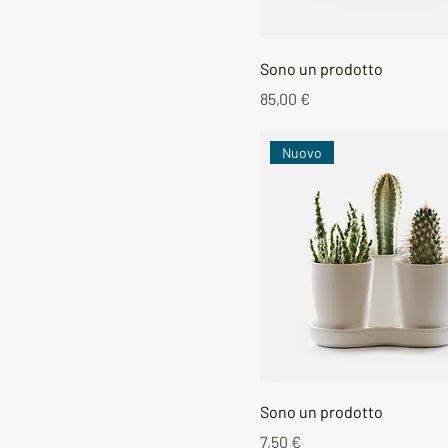
Sono un prodotto
Prezzo
85,00 €
Nuovo
Sono un prodotto
Prezzo
7,50 €