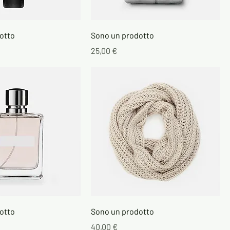
otto
Sono un prodotto
Prezzo
25,00 €
otto
Sono un prodotto
Prezzo
40,00 €